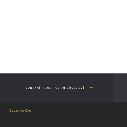
.
02.
HAKKIMIZDA
2003 Yılında K.T.Ü Mimarlık Fakültesinden mezun olan ERDEM
DUMLU önderliğinde kurulan ICON MİMARLIK 2009’dan bu yana
SONRAKI PROJE - ÇETIN GÜLEÇ EVI
sayısız mekanın mimari ve iç mimari projelendirme,proje
yönetimi ve taahhüt hizmetleri vermektedir.
Devamını Oku