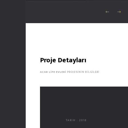
Proje Detayları
ACAR LIFE EVLERI
PROJESININ BILGILERI
TARİH : 2018