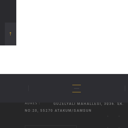
01
İLETIŞIM
TELEFON:
0532 226 62 80
EPOSTA :
INFO@ICONMIMARLIK.COM.TR
ADRES :
GÜZELYALI MAHALLESI, 3036. SK.
NO:20, 55270 ATAKUM/SAMSUN