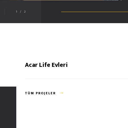
1
/
2
Acar Life Evleri
TÜM PROJELER