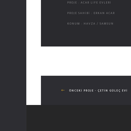
PROJE : ACAR LIFE EVLERI
PROJE SAHİBİ : ERKAN ACAR
KONUM : HAVZA / SAMSUN
ÖNCEKI PROJE - ÇETIN GÜLEÇ EVI