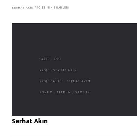
SERHAT AKIN
PROJESININ BILGILERI
TARİH : 2018
PROJE : SERHAT AKIN
PROJE SAHİBİ : SERHAT AKIN
KONUM : ATAKUM / SAMSUN
Serhat Akın