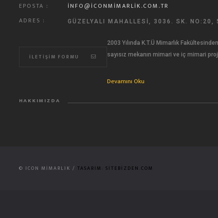
EPOSTA :
INFO@ICONMIMARLIK.COM.TR
ADRES :
GÜZELYALI MAHALLESI, 3036. SK. NO:20
2003 Yılında K.T.Ü Mimarlık Fakültesin
sayısız mekanın mimari ve iç mimari proj
İLETIŞIM FORMU
Devamını Oku
HAKKIMIZDA
© ICON MIMARLIK /
TASARIM: SITEBIZDEN.COM