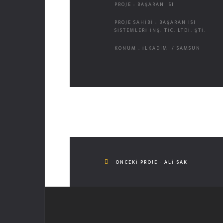
PROJE : BAŞARAN ISI
PROJE SAHİBİ : BAŞARAN ISI
SISTEMLERI İNŞ. TIC. LTDI. ŞTI.
KONUM : İLKADIM / SAMSUN
ÖNCEKI PROJE - ALI SAK