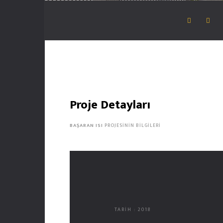
Proje Detayları
BAŞARAN ISI
PROJESININ BILGILERI
TARİH : 2018