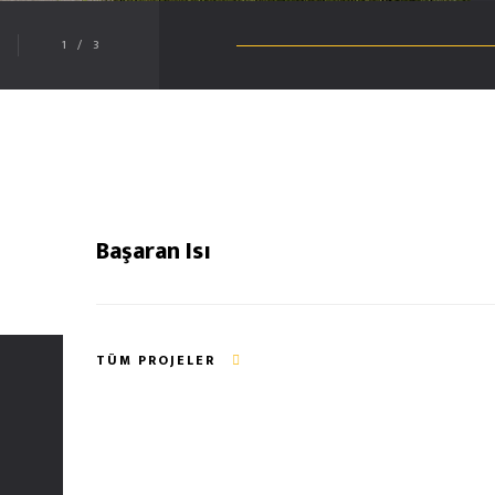
1
/
3
Başaran Isı
TÜM PROJELER