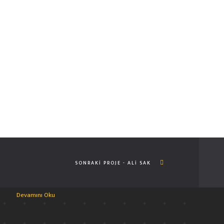
.
02.
HAKKIMIZDA
2003 Yılında K.T.Ü Mimarlık Fakültesinden mezun olan ERDEM
DUMLU önderliğinde kurulan ICON MİMARLIK 2009’dan bu yana
sayısız mekanın mimari ve iç mimari projelendirme,proje
SONRAKI PROJE - ALI SAK
yönetimi ve taahhüt hizmetleri vermektedir.
Devamını Oku